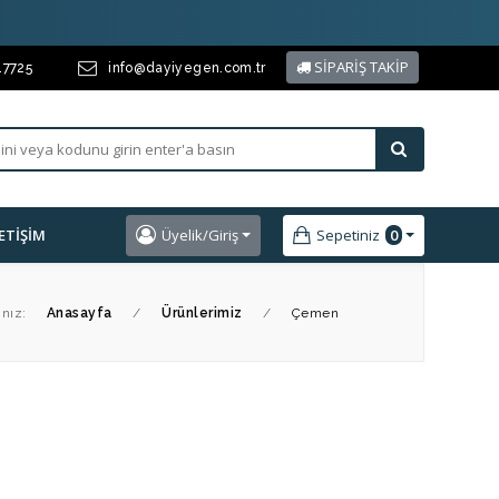
SİPARİŞ TAKİP
17725
info@dayiyegen.com.tr
LETIŞIM
Üyelik/Giriş
Sepetiniz
0
nız:
Anasayfa
/
Ürünlerimiz
/
Çemen