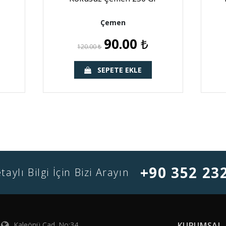
Çemen
90.00
₺
120.00
₺
SEPETE EKLE
+90 352 23
taylı Bilgi İçin Bizi Arayın
Kaleönü Cad. No:34
KURUMSAL