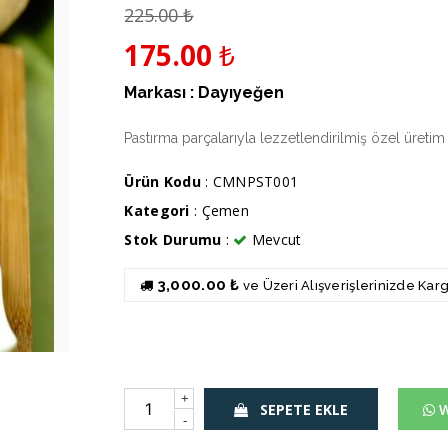
225.00
₺
175.00
₺
Markası :
Dayıyeğen
Pastırma parçalarıyla lezzetlendirilmiş özel üreti
Ürün Kodu
: CMNPST001
Kategori
:
Çemen
Stok Durumu
:
Mevcut
3,000.00 ₺
ve Üzeri Alışverişlerinizde Ka
+
SEPETE EKLE
W
-