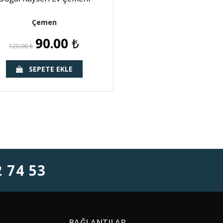
Çemen
90.00
₺
120.00
₺
SEPETE EKLE
2 74 53
BAĞLANTILAR