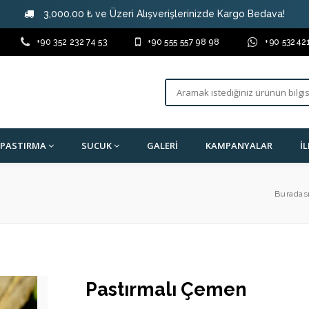
3,000.00 ₺ ve Üzeri Alışverişlerinizde Kargo Bedava!
+90 352 232 74 53
+90 555 557 98 98
+90 53242
PASTIRMA
SUCUK
GALERI
KAMPANYALAR
İ
Buradası
Pastırmalı Çemen