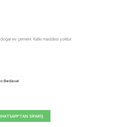
m doğal ev çemeni. Katkı maddesi yoktur.
rgo Bedava!
HATSAPP'TAN SİPARİŞ