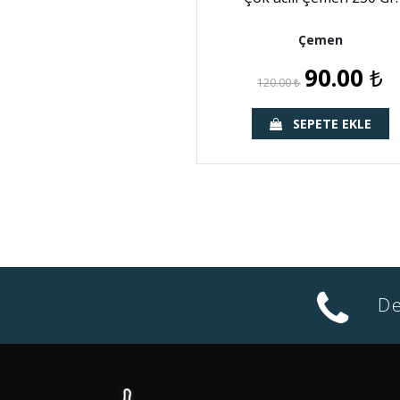
Çemen
90.00
₺
120.00
₺
SEPETE EKLE
De