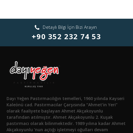
Detaylı Bilgi İçin Bizi Arayın
+90 352 232 74 53
Dayı Yeğen Pastırmacılığın temelleri, 1960 yılında Kayseri
Kaleönü cad. Pastırmacılar Çarşısında “Ahmet’in Yeri”
olarak faaliyete başlayan Ahmet Akçakoyunlu
tarafından atılmıştır. Ahmet Akçakoyunlu 2. Kuşak
pastırmacı olarak bilinmektedir. 1989 yılına kadar Ahmet
Akçakoyunlu ‘nun açtığı işletmeyi oğulları devam