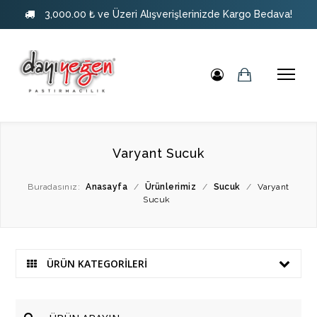
3,000.00 ₺ ve Üzeri Alışverişlerinizde Kargo Bedava!
Varyant Sucuk
Buradasınız:
Anasayfa
/
Ürünlerimiz
/
Sucuk
/
Varyant
Sucuk
ÜRÜN KATEGORİLERİ