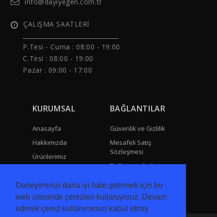
info@dayiyegen.com.tr
ÇALIŞMA SAATLERİ
______________________________
P.Tesi - Cuma :
08:00 - 19:00
C.Tesi : 08:00 - 19:00
Pazar : 09:00 - 17:00
KURUMSAL
BAĞLANTILAR
Anasayfa
Güvenlik ve Gizlilik
Hakkımızda
Mesafeli Satış
Sözleşmesi
Ürünlerimiz
Değişim ve İade
İletişim
Teslimat ve Kargo
Deneyiminizi daha iyi hale getirmek için bu
web sitesinde çerezleri kullanıyoruz. Devam
ederek çerez kullanımımızı kabul etmiş