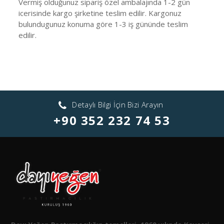
Vermiş olduğunuz sipariş özel ambalajında 1-2 gün
icerisinde kargo şirketine teslim edilir. Kargonuz
bulundugunuz konuma göre 1-3 iş gününde teslim
edilir.
Detaylı Bilgi İçin Bizi Arayın
+90 352 232 74 53