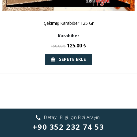
Çekimiş Karabiber 125 Gr
Karabiber
125.00
₺
150.00
₺
SEPETE EKLE
Detaylı Bilgi İçin Bizi Arayın
+90 352 232 74 53