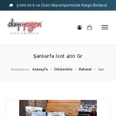
3,000.00 ₺ ve Üzeri Alışverişlerinizde Kargo Bedava!
Şanlıurfa İsot 400 Gr
Buradasınız:
Anasayfa
/
Ürünlerimiz
/
Baharat
/
İsot