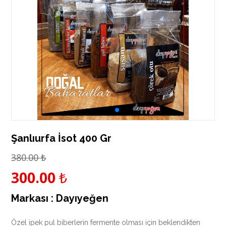
Şanlıurfa İsot 400 Gr
380.00
₺
300.00
₺
Markası :
Dayıyeğen
Özel ipek pul biberlerin fermente olması için beklendikten