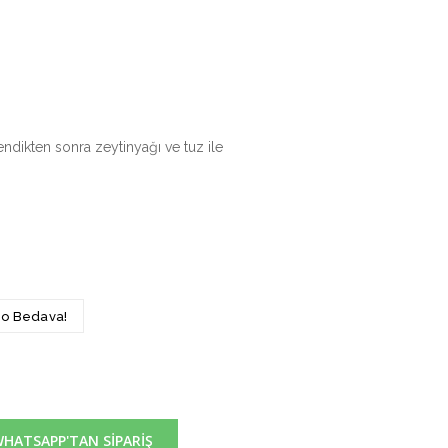
endikten sonra zeytinyağı ve tuz ile
rgo Bedava!
HATSAPP'TAN SİPARİŞ