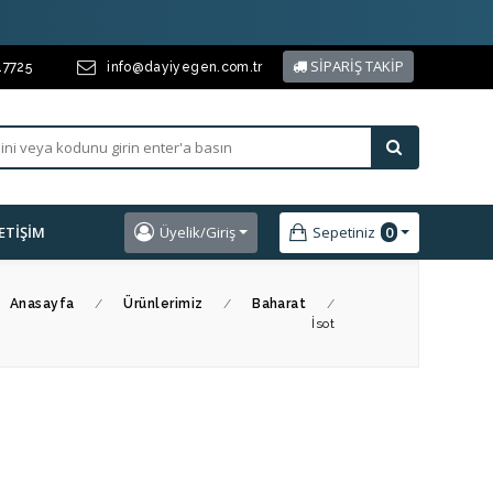
SİPARİŞ TAKİP
17725
info@dayiyegen.com.tr
LETIŞIM
Üyelik/Giriş
Sepetiniz
0
Anasayfa
/
Ürünlerimiz
/
Baharat
/
İsot