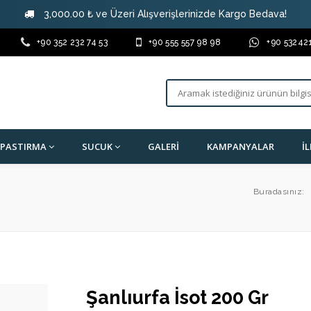
3,000.00 ₺ ve Üzeri Alışverişlerinizde Kargo Bedava!
+90 352 232 74 53
+90 555 557 98 98
+90 53242
PASTIRMA
SUCUK
GALERI
KAMPANYALAR
İ
Buradasınız:
Şanlıurfa İsot 200 Gr