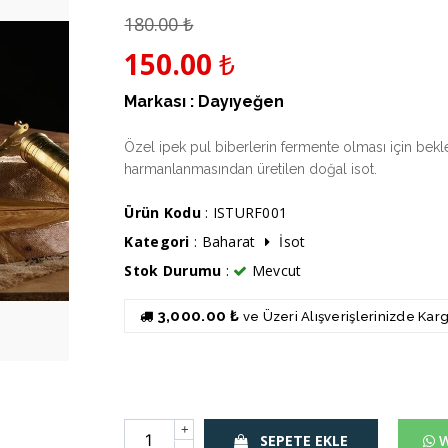
180.00
₺
150.00
₺
Markası :
Dayıyeğen
Özel ipek pul biberlerin fermente olması için bekl
harmanlanmasından üretilen doğal isot.
Ürün Kodu
: ISTURF001
Kategori
:
Baharat
İsot
Stok Durumu
:
Mevcut
3,000.00 ₺
ve Üzeri Alışverişlerinizde Ka
+
SEPETE EKLE
W