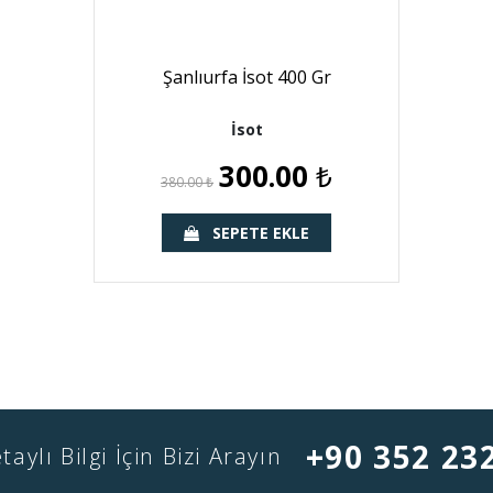
Şanlıurfa İsot 400 Gr
İsot
300.00
₺
380.00
₺
SEPETE EKLE
+90 352 23
taylı Bilgi İçin Bizi Arayın