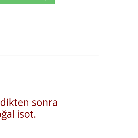
ndikten sonra
al isot.