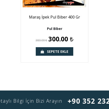
Maraş İpek Pul Biber 400 Gr
Pul Biber
300.00
₺
380.00
₺
SEPETE EKLE
+90 352 23
taylı Bilgi İçin Bizi Arayın