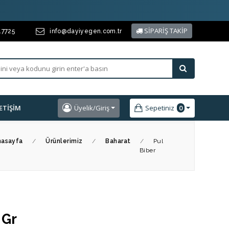
SİPARİŞ TAKİP
17725
info@dayiyegen.com.tr
LETIŞIM
Üyelik/Giriş
Sepetiniz
0
nasayfa
/
Ürünlerimiz
/
Baharat
/
Pul
Biber
 Gr