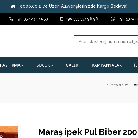
3,000.00 ₺ ve Üzeri Alışverişlerinizde Kargo Bedava!
+90 352 232 74 53
+90 555 557 98 98
+90 53242
PASTIRMA
SUCUK
GALERI
KAMPANYALAR
İ
Buradasınız:
A
Maraş ipek Pul Biber 200