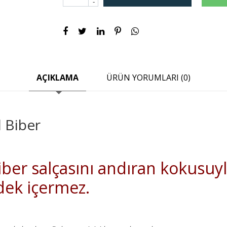
-
AÇIKLAMA
ÜRÜN YORUMLARI (0)
 Biber
iber salçasını andıran kokusuyla
rdek içermez.