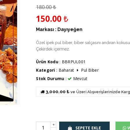
180.00
₺
150.00
₺
Markası :
Dayıyeğen
Özel ipek pul biber, biber salçasını andıran kokusuyl
Çekirdek içermez.
Ürün Kodu
: BBRPUL001
Kategori
:
Baharat
Pul Biber
Stok Durumu
:
Mevcut
3,000.00 ₺
ve Üzeri Alışverişlerinizde Ka
+
SEPETE EKLE
W