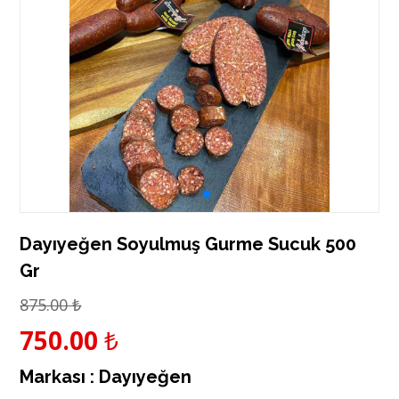
Dayıyeğen Soyulmuş Gurme Sucuk 500
Gr
875.00
₺
750.00
₺
Markası :
Dayıyeğen